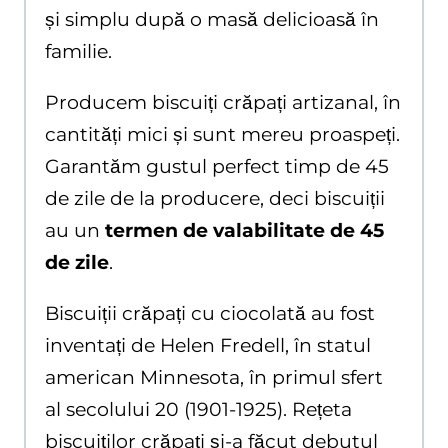
și simplu după o masă delicioasă în
familie.
Producem biscuiți crăpați artizanal, în
cantități mici și sunt mereu proaspeți.
Garantăm gustul perfect timp de 45
de zile de la producere, deci biscuiții
au un
termen de valabilitate de 45
de zile
.
Biscuiții crăpați cu ciocolată au fost
inventați de Helen Fredell, în statul
american Minnesota, în primul sfert
al secolului 20 (1901-1925). Rețeta
biscuiților crăpați și-a făcut debutul