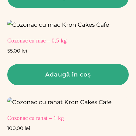
fi
alese
în
pagina
Cozonac cu mac – 0,5 kg
produsului.
55,00
lei
Adaugă în coș
Cozonac cu rahat – 1 kg
100,00
lei