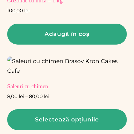
Cozonac cu nucă – 1 kg
100,00
lei
Adaugă în coș
Saleuri cu chimen
Interval
8,00
lei
–
80,00
lei
de
prețuri:
Selectează opțiunile
8,00 lei
până