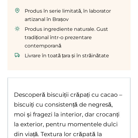
cu
Produs în serie limitată, în laborator
cacao
artizanal în Brașov
Produs ingrediente naturale. Gust
tradițional într-o prezentare
contemporană
Livrare în toată țara și în străinătate
Descoperă biscuiții crăpați cu cacao –
biscuiți cu consistență de negresă,
moi și fragezi la interior, dar crocanți
la exterior, pentru momentele dulci
din viață. Textura lor crăpată la