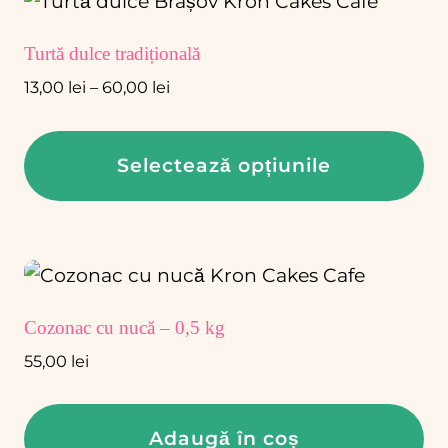
Turtă dulce tradițională
Interval
13,00
lei
–
60,00
lei
de
prețuri:
Selectează opțiunile
13,00 lei
până
Acest
la
produs
60,00 lei
are
mai
Cozonac cu nucă – 0,5 kg
multe
55,00
lei
variații.
Opțiunile
Adaugă în coș
pot