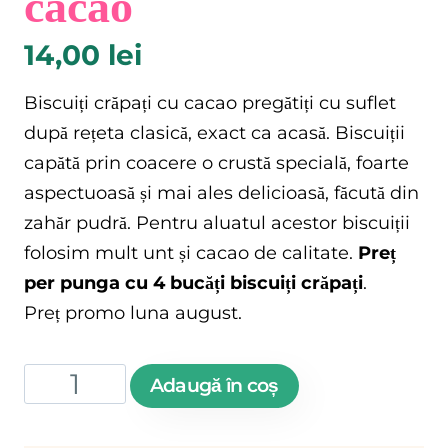
cacao
14,00
lei
Biscuiți crăpați cu cacao pregătiți cu suflet
după rețeta clasică, exact ca acasă. Biscuiții
capătă prin coacere o crustă specială, foarte
aspectuoasă și mai ales delicioasă, făcută din
zahăr pudră. Pentru aluatul acestor biscuiții
folosim mult unt și cacao de calitate.
Preț
per punga cu 4 bucăți biscuiți crăpați
.
Preț promo luna august.
Cantitate
Adaugă în coș
Biscuiți
crăpați