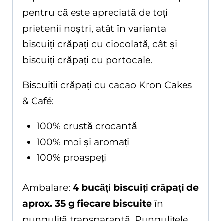
pentru că este apreciată de toți
prietenii noștri, atât în varianta
biscuiți crăpați cu ciocolată, cât și
biscuiți crăpați cu portocale.
Biscuiții crăpați cu cacao Kron Cakes
& Café:
100% crustă crocantă
100% moi și aromați
100% proaspeți
Ambalare:
4 bucăți biscuiți crăpați de
aprox. 35 g fiecare biscuite
în
punguliță transparentă. Pungulițele