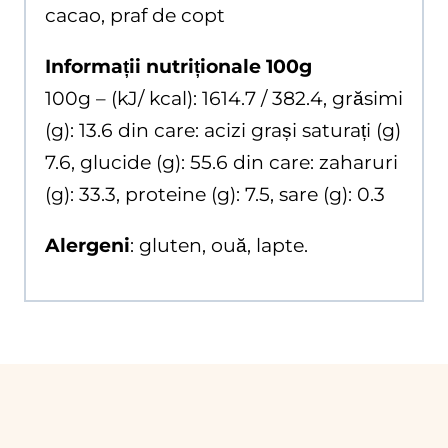
cacao, praf de copt
Informații nutriționale 100g
100g – (kJ/ kcal): 1614.7 / 382.4, grăsimi
(g): 13.6 din care: acizi grași saturați (g)
7.6, glucide (g): 55.6 din care: zaharuri
(g): 33.3, proteine (g): 7.5, sare (g): 0.3
Alergeni
: gluten, ouă, lapte.