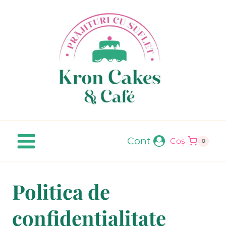
Skip
to
content
Cont
Coș
0
Politica de
confidențialitate