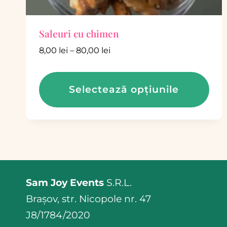
Saleuri cu chimen
Interval
8,00
lei
–
80,00
lei
de
prețuri:
Selectează opțiunile
8,00 lei
până
Acest
la
produs
80,00 lei
are
mai
multe
Sam Joy Events
S.R.L.
variații.
Brașov, str. Nicopole nr. 47
Opțiunile
J8/1784/2020